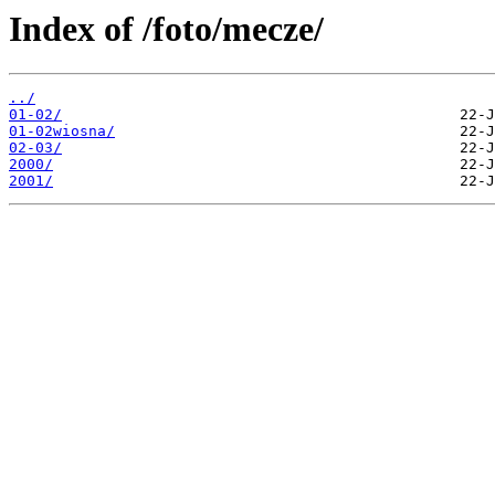
Index of /foto/mecze/
../
01-02/
01-02wiosna/
02-03/
2000/
2001/