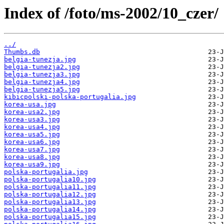
Index of /foto/ms-2002/10_czer/
../
Thumbs.db
belgia-tunezja.jpg
belgia-tunezja2.jpg
belgia-tunezja3.jpg
belgia-tunezja4.jpg
belgia-tunezja5.jpg
kibicpolski-polska-portugalia.jpg
korea-usa.jpg
korea-usa2.jpg
korea-usa3.jpg
korea-usa4.jpg
korea-usa5.jpg
korea-usa6.jpg
korea-usa7.jpg
korea-usa8.jpg
korea-usa9.jpg
polska-portugalia.jpg
polska-portugalia10.jpg
polska-portugalia11.jpg
polska-portugalia12.jpg
polska-portugalia13.jpg
polska-portugalia14.jpg
polska-portugalia15.jpg