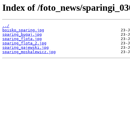
Index of /foto_news/sparingi_03
../
boisko_sparing.jpg
sparing_bugaj.jpg
sparing_flota.jpg
sparing_flota_2.jpg
sparing_gajewski.jpg
sparing_moskalewicz.jpg